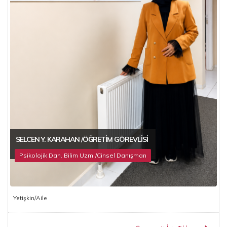
SELCEN Y. KARAHAN /ÖĞRETIM GÖREVLISI
Psikolojik Dan. Bilim Uzm./Cinsel Danışman
Yetişkin/Aile