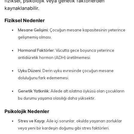
fiziksel, psikolojik veya genetik faktörlerden 
kaynaklanabilir.
Fiziksel Nedenler
Mesane Gelişimi
: Çocuğun mesane kapasitesinin yeterince
gelişmemiş olması.
Hormonal Faktörler
: Vücutta gece boyunca yeterince
antidiüretik hormon (ADH) üretilmemesi.
Uyku Düzeni
: Derin uyku evresinde çocuğun mesane
doluluğunu fark edememesi.
Genetik Yatkınlık
: Ailede alt ıslatma öyküsü olan çocukların
bu durumu yaşama olasılığı daha yüksektir.
Psikolojik Nedenler
Stres ve Kaygı
: Aile içi sorunlar, okulda yaşanan zorluklar
veya yeni bir kardeşin doğumu gibi stres faktörleri.