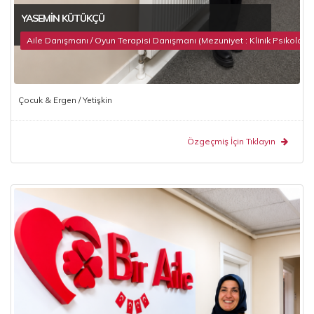
YASEMIN KÜTÜKÇÜ
Aile Danışmanı / Oyun Terapisi Danışmanı (Mezuniyet : Klinik Psikoloji)
Çocuk & Ergen / Yetişkin
Özgeçmiş İçin Tıklayın