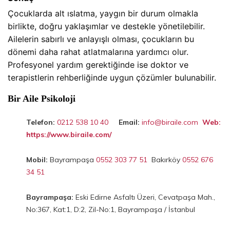
Çocuklarda alt ıslatma, yaygın bir durum olmakla 
birlikte, doğru yaklaşımlar ve destekle yönetilebilir. 
Ailelerin sabırlı ve anlayışlı olması, çocukların bu 
dönemi daha rahat atlatmalarına yardımcı olur. 
Profesyonel yardım gerektiğinde ise doktor ve 
terapistlerin rehberliğinde uygun çözümler bulunabilir.
Bir Aile Psikoloji
Telefon:
0212 538 10 40
Email:
info@biraile.com
Web:
https://www.biraile.com/
Mobil:
Bayrampaşa
0552 303 77 51
Bakırköy
0552 676
34 51
Bayrampaşa:
Eski Edirne Asfaltı Üzeri, Cevatpaşa Mah.,
No:367, Kat:1, D:2, Zil-No:1, Bayrampaşa / İstanbul