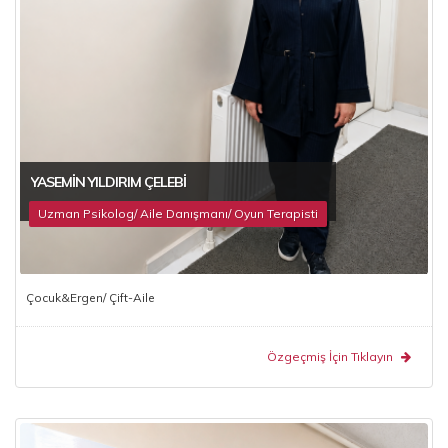
YASEMIN YILDIRIM ÇELEBI
Uzman Psikolog/ Aile Danışmanı/ Oyun Terapisti
Çocuk&Ergen/ Çift-Aile
Özgeçmiş İçin Tıklayın