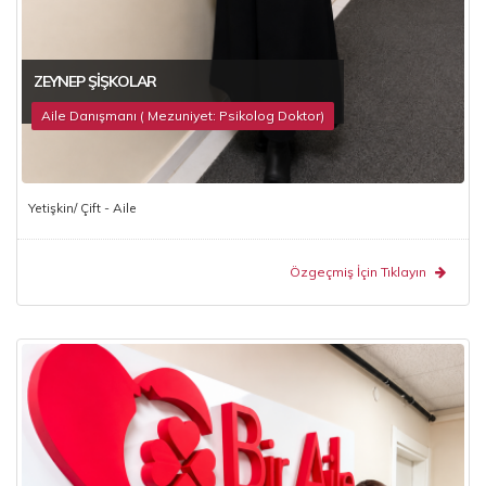
ZEYNEP ŞIŞKOLAR
Aile Danışmanı ( Mezuniyet: Psikolog Doktor)
Yetişkin/ Çift - Aile
Özgeçmiş İçin Tıklayın