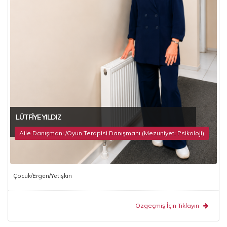
LÜTFIYE YILDIZ
Aile Danışmanı /Oyun Terapisi Danışmanı (Mezuniyet: Psikoloji)
Çocuk/Ergen/Yetişkin
Özgeçmiş İçin Tıklayın