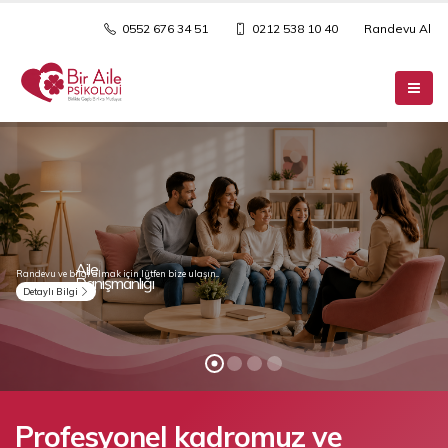
0552 676 34 51
0212 538 10 40
Randevu Al
Profesyonel kadromuz ve