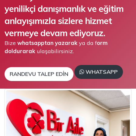
yenilikçi danışmanlık ve eğitim
anlayışımızla sizlere hizmet
vermeye devam ediyoruz.
Bize
whatsapptan yazarak
ya da f
orm
doldurarak
ulaşabilirsiniz.
WHATSAPP
RANDEVU TALEP EDIN