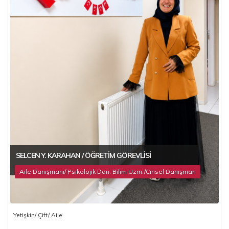
SELCEN Y. KARAHAN / ÖĞRETIM GÖREVLISI
Aile Danışmanı/ Psikolojik Dan. Bilim Uzm./Cinsel Danışman
Yetişkin/ Çift/ Aile