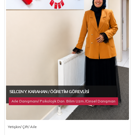
SELCEN Y. KARAHAN / ÖĞRETIM GÖREVLISI
Aile Danışmanı/ Psikolojik Dan. Bilim Uzm./Cinsel Danışman
Yetişkin/ Çift/ Aile