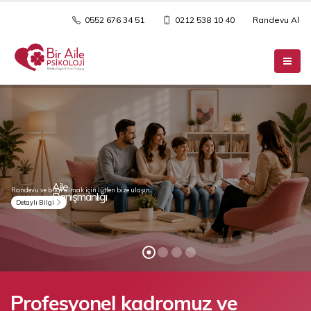
0552 676 34 51
0212 538 10 40
Randevu Al
Profesyonel kadromuz ve