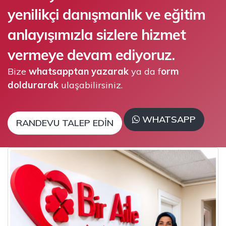
yenilikçi danışmanlık ve eğitim
anlayışımızla sizlere hizmet
vermeye devam ediyoruz.
Bize
whatsapptan yazarak
ya da f
orm
doldurarak
ulaşabilirsiniz.
WHATSAPP
RANDEVU TALEP EDIN