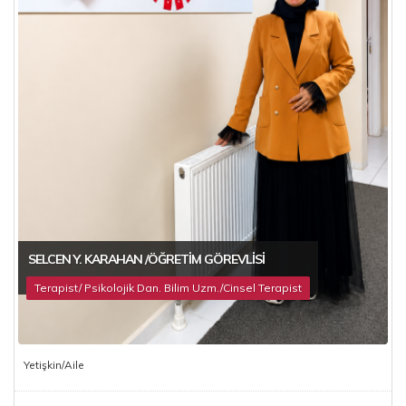
SELCEN Y. KARAHAN /ÖĞRETIM GÖREVLISI
Terapist/ Psikolojik Dan. Bilim Uzm./Cinsel Terapist
Yetişkin/Aile