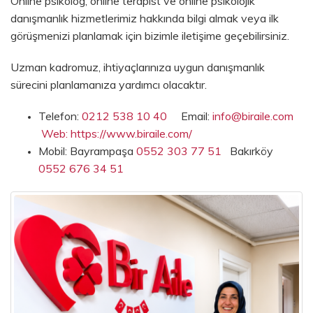
Online psikolog, online terapist ve online psikolojik
danışmanlık hizmetlerimiz hakkında bilgi almak veya ilk
görüşmenizi planlamak için bizimle iletişime geçebilirsiniz.
Uzman kadromuz, ihtiyaçlarınıza uygun danışmanlık
sürecini planlamanıza yardımcı olacaktır.
Telefon:
0212 538 10 40
Email:
info@biraile.com
Web: https://www.biraile.com/
Mobil: Bayrampaşa
0552 303 77 51
Bakırköy
0552 676 34 51