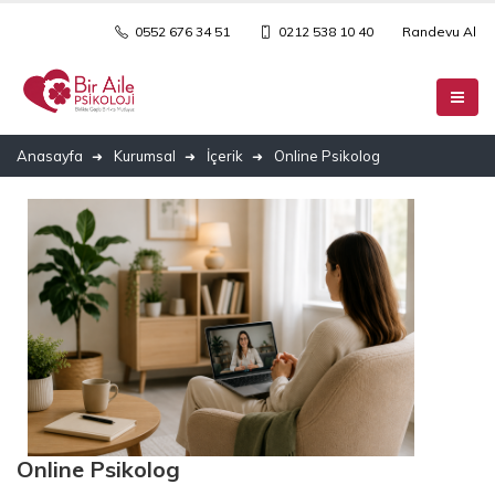
0552 676 34 51
0212 538 10 40
Randevu Al
Anasayfa
Kurumsal
İçerik
Online Psikolog
Online Psikolog