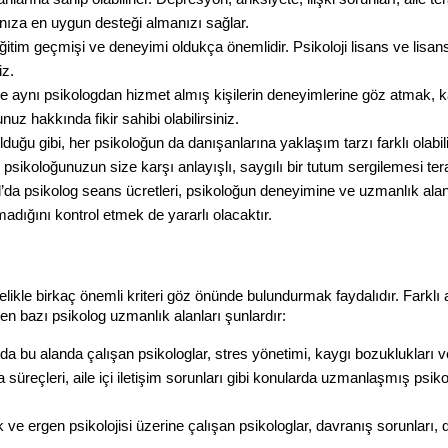
nıza en uygun desteği almanızı sağlar.
itim geçmişi ve deneyimi oldukça önemlidir. Psikoloji lisans ve lisansü
iz.
 aynı psikologdan hizmet almış kişilerin deneyimlerine göz atmak, kar
uz hakkında fikir sahibi olabilirsiniz.
olduğu gibi, her psikoloğun da danışanlarına yaklaşım tarzı farklı olabi
sikoloğunuzun size karşı anlayışlı, saygılı bir tutum sergilemesi terap
l’da psikolog seans ücretleri, psikoloğun deneyimine ve uzmanlık alanın
adığını kontrol etmek de yararlı olacaktır.
celikle birkaç önemli kriteri göz önünde bulundurmak faydalıdır. Farklı
len bazı psikolog uzmanlık alanları şunlardır:
’da bu alanda çalışan psikologlar, stres yönetimi, kaygı bozuklukları 
 süreçleri, aile içi iletişim sorunları gibi konularda uzmanlaşmış psikolo
 ve ergen psikolojisi üzerine çalışan psikologlar, davranış sorunları, di