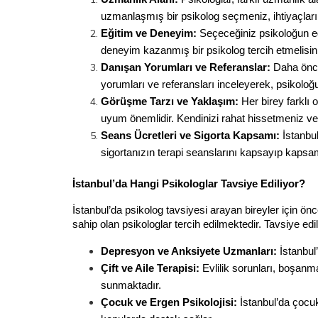
uzmanlaşmış bir psikolog seçmeniz, ihtiyaçları
Eğitim ve Deneyim:
 Seçeceğiniz psikoloğun eğ
deneyim kazanmış bir psikolog tercih etmelisin
Danışan Yorumları ve Referanslar:
 Daha önce
yorumları ve referansları inceleyerek, psikoloğun
Görüşme Tarzı ve Yaklaşım:
 Her birey farklı 
uyum önemlidir. Kendinizi rahat hissetmeniz ve p
Seans Ücretleri ve Sigorta Kapsamı:
 İstanbu
sigortanızın terapi seanslarını kapsayıp kapsam
İstanbul’da Hangi Psikologlar Tavsiye Ediliyor?
İstanbul’da psikolog tavsiyesi arayan bireyler için ön
sahip olan psikologlar tercih edilmektedir. Tavsiye edi
Depresyon ve Anksiyete Uzmanları:
 İstanbul
Çift ve Aile Terapisi:
 Evlilik sorunları, boşanma
sunmaktadır.
Çocuk ve Ergen Psikolojisi:
 İstanbul’da çocuk