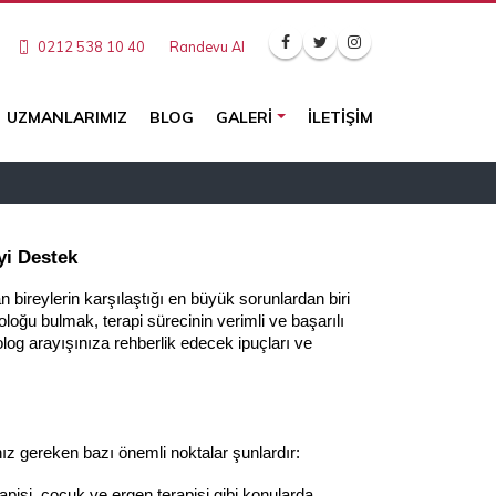
0212 538 10 40
Randevu Al
UZMANLARIMIZ
BLOG
GALERI
İLETIŞIM
yi Destek
 bireylerin karşılaştığı en büyük sorunlardan biri 
loğu bulmak, terapi sürecinin verimli ve başarılı 
olog arayışınıza rehberlik edecek ipuçları ve 
z gereken bazı önemli noktalar şunlardır:
rapisi, çocuk ve ergen terapisi gibi konularda 