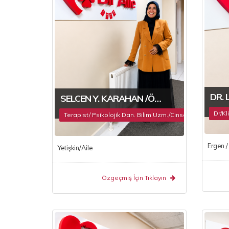
DR. 
SELCEN Y. KARAHAN /ÖĞRETIM GÖREVLISI
Dr/Kl
Terapist/ Psikolojik Dan. Bilim Uzm./Cinsel Terapist
Ergen / 
Yetişkin/Aile
Özgeçmiş İçin Tıklayın