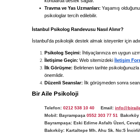
konularda destek sağlar.
Travma ve Yas Uzmanları:
 Yaşamış olduğunuz 
psikologlar tercih edilebilir.
İstanbul Psikolog Randevusu Nasıl Alınır?
İstanbul’da psikolojik destek almak isteyenler için a
Psikolog Seçimi:
 İhtiyaçlarınıza en uygun uzm
İletişime Geçin:
 Web sitemizdeki 
İletişim Fo
İlk Görüşme:
 Belirlenen tarihte psikoloğunuzla
önemlidir.
Düzenli Seanslar:
 İlk görüşmeden sonra seans s
Bir Aile Psikoloji
Telefon:
0212 538 10 40
     Email:
info@birail
Mobil: Bayrampaşa
0552 303 77 51
 Bakırköy
Bayrampaşa: Eski Edirne Asfaltı Üzeri, Cevat
Bakırköy: Kartaltepe Mh. Ahu Sk. No:5 İncirli