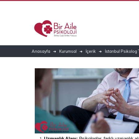
Anasayfa
Kurumsal
İçerik
İstanbul Psikolog
Uzmanlık Alanı:
 Psikologlar, farklı uzmanlık al