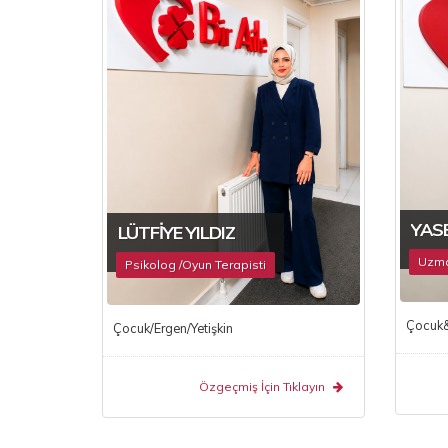
YASE
LÜTFIYE YILDIZ
Uzman
Psikolog /Oyun Terapisti
Çocuk&E
Çocuk/Ergen/Yetişkin
Özgeçmiş İçin Tıklayın