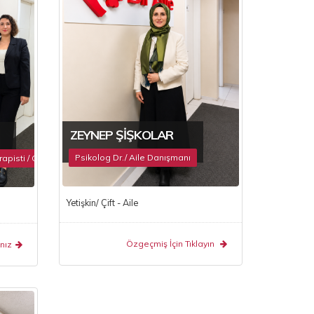
ZEYNEP ŞIŞKOLAR
Psikolog Dr./ Aile Danışmanı
apisti / Oyun Terapisti
Yetişkin/ Çift - Aile
Özgeçmiş İçin Tıklayın
nız