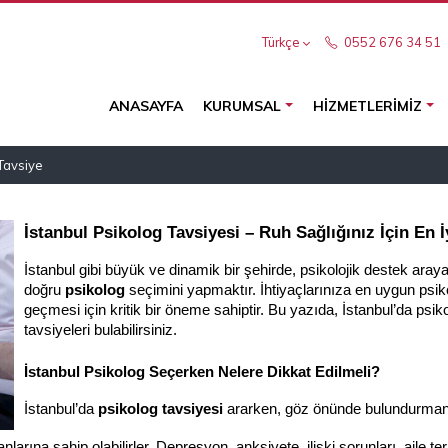
Türkçe
0552 676 34 51
ANASAYFA
KURUMSAL
HIZMETLERIMIZ
 Tavsiye
İstanbul Psikolog Tavsiyesi – Ruh Sağlığınız İçin En İ
İstanbul gibi büyük ve dinamik bir şehirde, psikolojik destek arayan
doğru 
psikolog
 seçimini yapmaktır. İhtiyaçlarınıza en uygun psiko
geçmesi için kritik bir öneme sahiptir. Bu yazıda, İstanbul’da psik
tavsiyeleri bulabilirsiniz.
İstanbul Psikolog Seçerken Nelere Dikkat Edilmeli?
İstanbul’da 
psikolog tavsiyesi
 ararken, göz önünde bulundurmanı
anlarına sahip olabilirler. Depresyon, anksiyete, ilişki sorunları, aile te