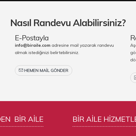
Nasıl Randevu Alabilirsiniz?
E-Postayla
R
info@biraile.com
adresine mail yazarak randevu
Aş
almak istediğinizi belirtebilirsiniz.
gö
dö
HEMEN MAIL GÖNDER
DEN
BIR AILE
BIR AILE
HIZMETL