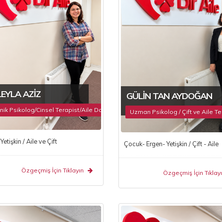
LEYLA AZIZ
GÜLIN TAN AYDOĞAN
inik Psikolog/Cinsel Terapist/Aile Danışmanı
Uzman Psikolog / Çift ve Aile Ter
Yetişkin / Aile ve Çift
Çocuk- Ergen- Yetişkin / Çift - Aile
Özgeçmiş İçin Tıklayın
Özgeçmiş İçin Tıklayı