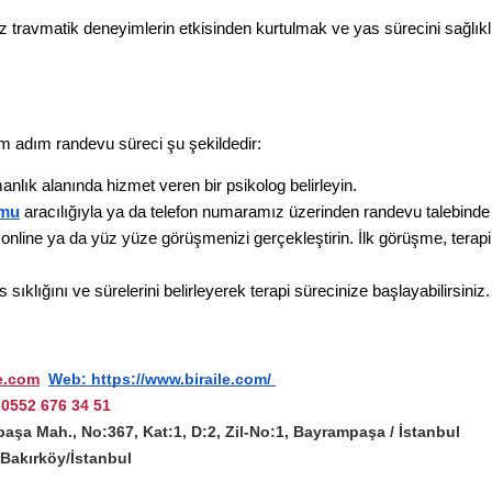
travmatik deneyimlerin etkisinden kurtulmak ve yas sürecini sağlıklı
dım adım randevu süreci şu şekildedir:
anlık alanında hizmet veren bir psikolog belirleyin.
rmu
 aracılığıyla ya da telefon numaramız üzerinden randevu talebinde
 online ya da yüz yüze görüşmenizi gerçekleştirin. İlk görüşme, terapi
ıklığını ve sürelerini belirleyerek terapi sürecinize başlayabilirsiniz.
e.com
Web: https://www.biraile.com/ 
0552 676 34 51
paşa Mah., No:367, Kat:1, D:2, Zil-No:1, Bayrampaşa / İstanbul
/Bakırköy/İstanbul