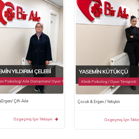
MIN YILDIRIM ÇELEBI
YASEMIN KÜTÜKÇÜ
 Psikolog/ Aile Danışmanı/ Oyun Terapisti
Klinik Psikolog / Oyun Terapisti
rgen/ Çift-Aile
Çocuk & Ergen / Yetişkin
Özgeçmiş İçin Tıklayın
Özgeçmiş İçin Tıkla