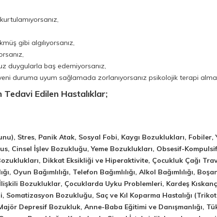
 kurtulamıyorsanız,
kmüş gibi algılıyorsanız,
orsanız,
suz duygularla baş edemiyorsanız,
 yeni duruma uyum sağlamada zorlanıyorsanız psikolojik terapi alman
n
Tedavi Edilen Hastalıklar;
), Stres, Panik Atak, Sosyal Fobi, Kaygı Bozuklukları, Fobiler,
us, Cinsel İşlev Bozukluğu, Yeme Bozuklukları, Obsesif-Kompulsi
klukları, Dikkat Eksikliği ve Hiperaktivite, Çocukluk Çağı Travma
ığı, Oyun Bağımlılığı, Telefon Bağımlılığı, Alkol Bağımlılığı, Boş
 İlişkili Bozukluklar, Çocuklarda Uyku Problemleri, Kardeş Kıskanç
obi, Somatizasyon Bozukluğu, Saç ve Kıl Koparma Hastalığı (Triko
 Majör Depresif Bozukluk, Anne-Baba Eğitimi ve Danışmanlığı, 