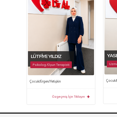
YASE
LÜTFIYE YILDIZ
Uzman
Psikolog /Oyun Terapisti
Çocuk&E
Çocuk/Ergen/Yetişkin
Özgeçmiş İçin Tıklayın