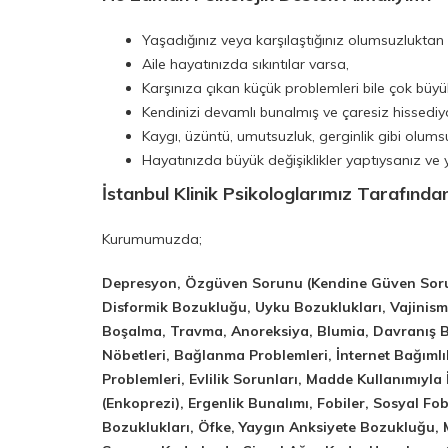
Yaşadığınız veya karşılaştığınız olumsuzluktan
Aile hayatınızda sıkıntılar varsa,
Karşınıza çıkan küçük problemleri bile çok büyü
Kendinizi devamlı bunalmış ve çaresiz hissediy
Kaygı, üzüntü, umutsuzluk, gerginlik gibi olum
Hayatınızda büyük değişiklikler yaptıysanız ve
İstanbul Klinik Psikologlarımız Tarafında
Kurumumuzda;
Depresyon, Özgüven Sorunu (Kendine Güven Sorunu
Disformik Bozukluğu, Uyku Bozuklukları, Vajinism
Boşalma, Travma, Anoreksiya, Blumia, Davranış Bozu
Nöbetleri, Bağlanma Problemleri, İnternet Bağımlıl
Problemleri, Evlilik Sorunları, Madde Kullanımıyla
(Enkoprezi), Ergenlik Bunalımı, Fobiler, Sosyal F
Bozuklukları, Öfke, Yaygın Anksiyete Bozukluğu,