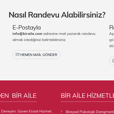
Nasıl Randevu Alabilirsiniz?
E-Postayla
R
info@biraile.com
adresine mail yazarak randevu
Aş
almak istediğinizi belirtebilirsiniz.
gö
dö
HEMEN MAIL GÖNDER
DEN
BIR AILE
BIR AILE
HIZMETL
ık Deneyim, Güven Esaslı Hizmet,
Bireysel Psikolojik Danışmanl