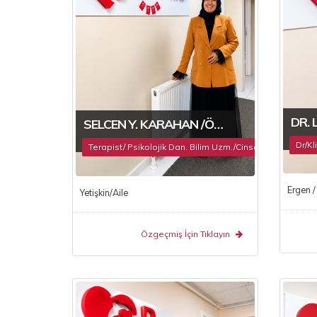
DR. 
SELCEN Y. KARAHAN /ÖĞRETIM GÖREVLISI
Dr/Kl
Terapist/ Psikolojik Dan. Bilim Uzm./Cinsel Terapist
Ergen / 
Yetişkin/Aile
Özgeçmiş İçin Tıklayın