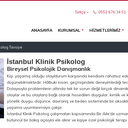
Türkçe
0552 676 34 51
ANASAYFA
KURUMSAL
HIZMETLERIMIZ
ikolog Tavsiye
İstanbul Klinik Psikolog
Bireysel Psikolojik Danışmanlık
Kişi, yaşamış olduğu olay/durum karşısında kendisini rahatsız e
düşünebilmektedir. Hâlbuki insan, geçmişindeki deneyimlediği tec
Dolayısıyla problemlerin altında tek bir sorun değil birçok dinam
olaylar ve bu olaylara bağlı olarak hissedilen duygular, kimlik ve k
yönelik duygu, düşünce, davranış ve beden sisteminde bir aksakl
yaşama uyumlanmaya çalışır.
İstanbul Klinik Psikolog çalışmaları kapsamında Bir Aile’de uzma
bütüncül bir bakış açısıyla ele alınır ve kişiye özel psikolojik terapi 