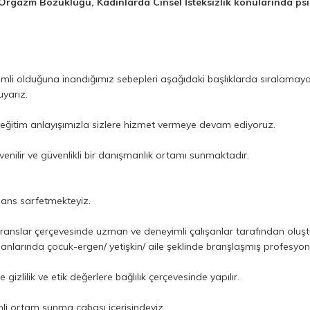
Orgazm Bozukluğu, Kadınlarda Cinsel İsteksizlik konularında psi
nemli olduğuna inandığımız sebepleri aşağıdaki başlıklarda sıralamaya 
yarız.
ve eğitim anlayışımızla sizlere hizmet vermeye devam ediyoruz.
ilir ve güvenlikli bir danışmanlık ortamı sunmaktadır.
.
ans sarfetmekteyiz.
anslar çerçevesinde uzman ve deneyimli çalışanlar tarafından oluşt
anlarında çocuk-ergen/ yetişkin/ aile şeklinde branşlaşmış profesyo
zlilik ve etik değerlere bağlılık çerçevesinde yapılır.
enli ortam sunma çabası içerisindeyiz.