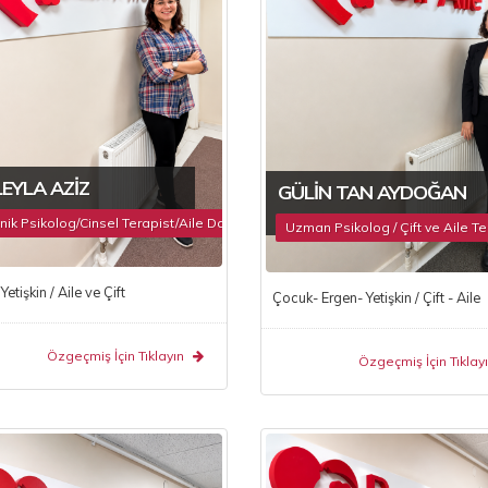
LEYLA AZIZ
GÜLIN TAN AYDOĞAN
inik Psikolog/Cinsel Terapist/Aile Danışmanı
Uzman Psikolog / Çift ve Aile Ter
Yetişkin / Aile ve Çift
Çocuk- Ergen- Yetişkin / Çift - Aile
Özgeçmiş İçin Tıklayın
Özgeçmiş İçin Tıklayı