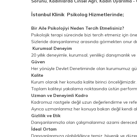
Sorunu, Kadınlarda Cinsel Ağrı, Kadın Uyarılma - 
İstanbul Klinik Psikolog Hizmetlerinde;
Bir Aile Psikolojiyi Neden Tercih Etmelisiniz?
Psikolojik terapi sürecinde bizi tercih etmeniz için ö
Sizleride danışanlarımız arasında görmekten onur du
Kurumsal Deneyim
20 yıllık deneyimle, kurumsal, yenilikçi danışmanlık 
Güven
Her yönüyle Devlet Denetiminde olan kurumumuz güven
Kalite
Kurum olarak her konuda kalite birinci önceliğimizdir
Toplam kaliteyi yakalama noktasında üstün perform
Uzman ve Deneyimli Kadro
Kadromuz rastgele değil uzun değerlendirme ve refer
Ayrıca uzmanlarımız her konuya bakan değil kendi al
Gizlilik ve Etik
Danışanlarımızla olan çalışmalarımız azami derecede gi
İdeal Ortam
Danışanlarımıza olabildiğince temiz, hijyenik ve düz