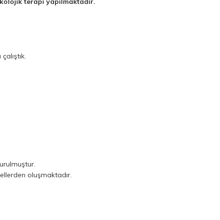
kolojik terapi yapılmaktadır.
çalıştık.
urulmuştur.
nellerden oluşmaktadır.