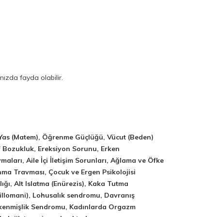
ızda fayda olabilir.
 Yas (Matem), Öğrenme Güçlüğü, Vücut (Beden)
f Bozukluk, Ereksiyon Sorunu, Erken
ları, Aile İçi İletişim Sorunları, Ağlama ve Öfke
anma Travması, Çocuk ve Ergen Psikolojisi
lığı, Alt Islatma (Enürezis), Kaka Tutma
tillomani), Lohusalık sendromu, Davranış
Tükenmişlik Sendromu, Kadınlarda Orgazm