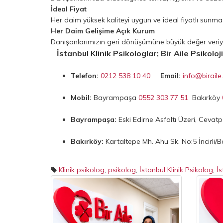
İdeal Fiyat
Her daim yüksek kaliteyi uygun ve ideal fiyatlı sun
Her Daim Gelişime Açık Kurum
Danışanlarımızın geri dönüşümüne büyük değer veriy
İstanbul Klinik Psikologlar; Bir Aile Psikoloji
Telefon:
0212 538 10 40
Email:
info@birail
Mobil:
Bayrampaşa
0552 303 77 51
Bakırköy
Bayrampaşa:
Eski Edirne Asfaltı Üzeri, Cevat
Bakırköy:
Kartaltepe Mh. Ahu Sk. No:5 İncirli/B
Klinik psikolog
,
psikolog
,
İstanbul Klinik Psikolog
,
İs