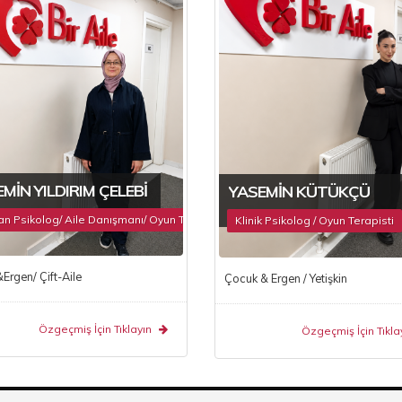
MIN YILDIRIM ÇELEBI
YASEMIN KÜTÜKÇÜ
 Psikolog/ Aile Danışmanı/ Oyun Terapisti
Klinik Psikolog / Oyun Terapisti
rgen/ Çift-Aile
Çocuk & Ergen / Yetişkin
Özgeçmiş İçin Tıklayın
Özgeçmiş İçin Tıkla