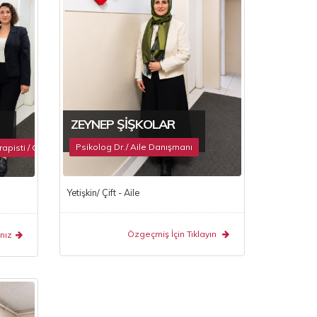
ZEYNEP ŞIŞKOLAR
Psikolog Dr./ Aile Danışmanı
apisti / Oyun Terapisti
Yetişkin/ Çift - Aile
Özgeçmiş İçin Tıklayın
nız