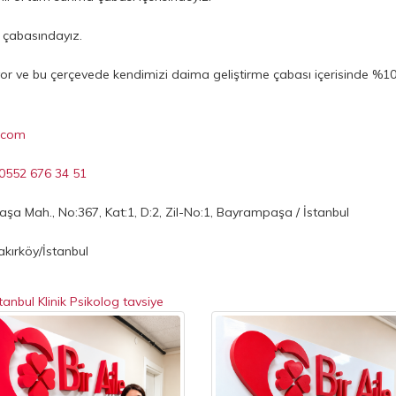
ma çabasındayız.
or ve bu çerçevede kendimizi daima geliştirme çabası içerisinde %
e.com
0552 676 34 51
paşa Mah., No:367, Kat:1, D:2, Zil-No:1, Bayrampaşa / İstanbul
akırköy/İstanbul
tanbul Klinik Psikolog tavsiye