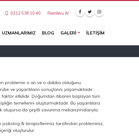
0212 538 10 40
Randevu Al
UZMANLARIMIZ
BLOG
GALERI
İLETIŞIM
den problemin o an ve o dakika olduğunu
rübe ve yaşantıların sonuçlarını yaşamaktadır.
ik faktör etkilidir. Doğumdan itibaren başlayan tüm
işiliğin temellerini oluşturmaktadır. Bu yaşantılara
ık oluşursa da çeşitli savunma mekanizmalarıyla
n psikolog & terapistlerimiz tarafından probleminiz,
içeriği oluşturulur.