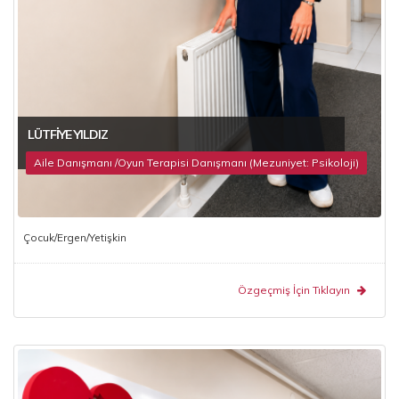
LÜTFIYE YILDIZ
Aile Danışmanı /Oyun Terapisi Danışmanı (Mezuniyet: Psikoloji)
Çocuk/Ergen/Yetişkin
Özgeçmiş İçin Tıklayın