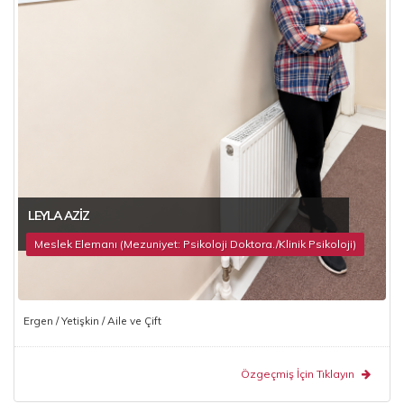
LEYLA AZIZ
Meslek Elemanı (Mezuniyet: Psikoloji Doktora./Klinik Psikoloji)
Ergen / Yetişkin / Aile ve Çift
Özgeçmiş İçin Tıklayın