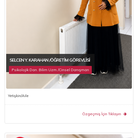
SELCEN Y. KARAHAN /ÖĞRETIM GÖREVLISI
Psikolojik Dan. Bilim Uzm./Cinsel Danışman
Yetişkin/Aile
Özgeçmiş İçin Tıklayın