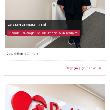
YASEMIN YILDIRIM ÇELEBI
Uzman Psikolog/ Aile Danışmanı/ Oyun Terapisti
Çocuk&Ergen/ Çift-Aile
Özgeçmiş İçin Tıklayın