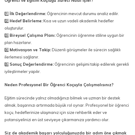
Öğrenci ve Eğitim Koçluğu Süreci Nasıl İşler?
1️⃣
İlk Değerlendirme:
Öğrencinin mevcut durumu analiz edilir.
2️⃣
Hedef Belirleme:
Kısa ve uzun vadeli akademik hedefler
oluşturulur.
3️⃣
Bireysel Çalışma Planı:
Öğrencinin öğrenme stiline uygun bir
plan hazırlanır.
4️⃣
Motivasyon ve Takip:
Düzenli görüşmeler ile sürecin sağlıklı
ilerlemesi sağlanır.
5️⃣
Sonuç Değerlendirme:
Öğrencinin gelişimi takip edilerek gerekli
iyileştirmeler yapılır.
Neden Profesyonel Bir Öğrenci Koçuyla Çalışmalısınız?
Eğitim sürecinde yalnız olmadığınızı bilmek ve uzman bir destek
almak, başarınızı artırmada büyük rol oynar. Profesyonel bir öğrenci
koçu, hedeflerinize ulaşmanız için size rehberlik eder ve
potansiyelinizi en üst seviyeye çıkarmanıza yardımcı olur.
Siz de akademik başarı yolculuğunuzda bir adım öne çıkmak