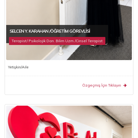
SELCEN Y. KARAHAN /ÖĞRETIM GÖREVLISI
Terapist/ Psikolojik Dan. Bilim Uzm./Cinsel Terapist
Yetişkin/Aile
Özgeçmiş İçin Tıklayın