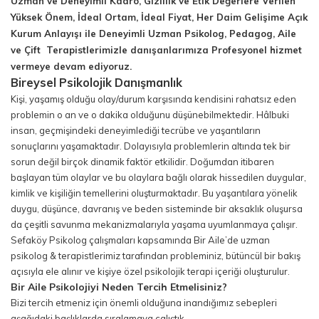
Uzman ve Deneyimli Kadro, Gizlilik ve Etik Değerlere Verilen
Yüksek Önem, İdeal Ortam, İdeal Fiyat, Her Daim Gelişime Açık
Kurum Anlayışı ile Deneyimli Uzman Psikolog, Pedagog, Aile
ve Çift Terapistlerimizle danışanlarımıza Profesyonel hizmet
vermeye devam ediyoruz.
Bireysel Psikolojik Danışmanlık
Kişi, yaşamış olduğu olay/durum karşısında kendisini rahatsız eden
problemin o an ve o dakika olduğunu düşünebilmektedir. Hâlbuki
insan, geçmişindeki deneyimlediği tecrübe ve yaşantıların
sonuçlarını yaşamaktadır. Dolayısıyla problemlerin altında tek bir
sorun değil birçok dinamik faktör etkilidir. Doğumdan itibaren
başlayan tüm olaylar ve bu olaylara bağlı olarak hissedilen duygular,
kimlik ve kişiliğin temellerini oluşturmaktadır. Bu yaşantılara yönelik
duygu, düşünce, davranış ve beden sisteminde bir aksaklık oluşursa
da çeşitli savunma mekanizmalarıyla yaşama uyumlanmaya çalışır.
Sefaköy Psikolog çalışmaları kapsamında Bir Aile’de uzman
psikolog & terapistlerimiz tarafından probleminiz, bütüncül bir bakış
açısıyla ele alınır ve kişiye özel psikolojik terapi içeriği oluşturulur.
Bir Aile Psikolojiyi Neden Tercih Etmelisiniz?
Bizi tercih etmeniz için önemli olduğuna inandığımız sebepleri
aşağıdaki başlıklarda sıralamaya çalıştık.