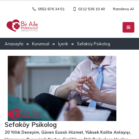
0552 676 34 51
0212 538 10 40
Randevu Al
Anasayfa
Kurumsal
İçerik
Sefaköy Psikolog
Sefaköy Psikolog
20 Yıllık Deneyim, Güven Esaslı Hizmet, Yüksek Kalite Anlayışı,