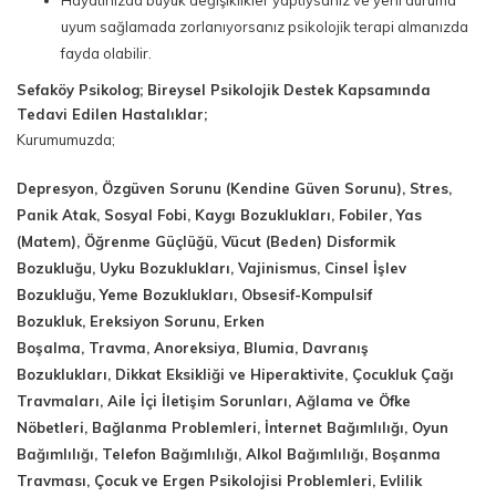
Hayatınızda büyük değişiklikler yaptıysanız ve yeni duruma
uyum sağlamada zorlanıyorsanız psikolojik terapi almanızda
fayda olabilir.
Sefaköy Psikolog; Bireysel Psikolojik Destek Kapsamında
Tedavi Edilen Hastalıklar;
Kurumumuzda;
Depresyon, Özgüven Sorunu (Kendine Güven Sorunu), Stres,
Panik Atak, Sosyal Fobi, Kaygı Bozuklukları, Fobiler, Yas
(Matem), Öğrenme Güçlüğü, Vücut (Beden) Disformik
Bozukluğu, Uyku Bozuklukları, Vajinismus, Cinsel İşlev
Bozukluğu, Yeme Bozuklukları, Obsesif-Kompulsif
Bozukluk, Ereksiyon Sorunu, Erken
Boşalma, Travma, Anoreksiya, Blumia, Davranış
Bozuklukları, Dikkat Eksikliği ve Hiperaktivite, Çocukluk Çağı
Travmaları, Aile İçi İletişim Sorunları, Ağlama ve Öfke
Nöbetleri, Bağlanma Problemleri, İnternet Bağımlılığı, Oyun
Bağımlılığı, Telefon Bağımlılığı, Alkol Bağımlılığı, Boşanma
Travması, Çocuk ve Ergen Psikolojisi Problemleri, Evlilik