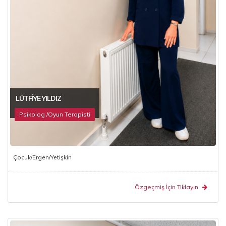
LÜTFIYE YILDIZ
Psikolog /Oyun Terapisti
Çocuk/Ergen/Yetişkin
Özgeçmiş İçin Tıklayın