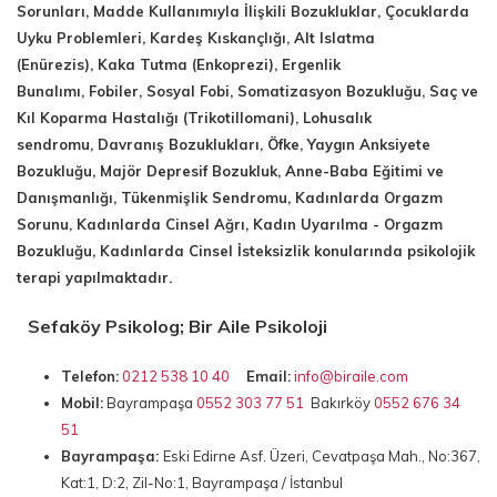
Sorunları, Madde Kullanımıyla İlişkili Bozukluklar, Çocuklarda
Uyku Problemleri, Kardeş Kıskançlığı, Alt Islatma
(Enürezis), Kaka Tutma (Enkoprezi), Ergenlik
Bunalımı, Fobiler, Sosyal Fobi, Somatizasyon Bozukluğu, Saç ve
Kıl Koparma Hastalığı (Trikotillomani), Lohusalık
sendromu, Davranış Bozuklukları, Öfke, Yaygın Anksiyete
Bozukluğu, Majör Depresif Bozukluk, Anne-Baba Eğitimi ve
Danışmanlığı, Tükenmişlik Sendromu, Kadınlarda Orgazm
Sorunu, Kadınlarda Cinsel Ağrı, Kadın Uyarılma - Orgazm
Bozukluğu, Kadınlarda Cinsel İsteksizlik konularında psikolojik
terapi yapılmaktadır.
Sefaköy
Psikolog; Bir Aile Psikoloji
Telefon:
0212 538 10 40
Email:
info@biraile.com
Mobil:
Bayrampaşa
0552 303 77 51
Bakırköy
0552 676 34
51
Bayrampaşa:
Eski Edirne Asf. Üzeri, Cevatpaşa Mah., No:367,
Kat:1, D:2, Zil-No:1, Bayrampaşa / İstanbul