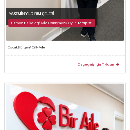
YASEMIN YILDIRIM ÇELEBI
Uzman Psikolog/ Aile Danışmanı/ Oyun Terapisti
Çocuk&Ergen/ Çift-Aile
Özgeçmiş İçin Tıklayın