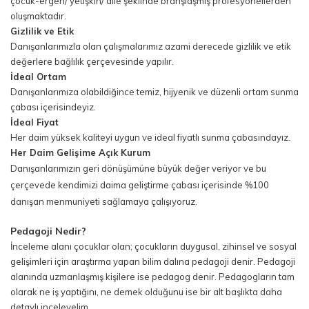
çocuk-ergen/ yetişkin/ aile şeklinde branşlaşmış profesyonellerden
oluşmaktadır.
Gizlilik ve Etik
Danışanlarımızla olan çalışmalarımız azami derecede gizlilik ve etik
değerlere bağlılık çerçevesinde yapılır.
İdeal Ortam
Danışanlarımıza olabildiğince temiz, hijyenik ve düzenli ortam sunma
çabası içerisindeyiz.
İdeal Fiyat
Her daim yüksek kaliteyi uygun ve ideal fiyatlı sunma çabasındayız.
Her Daim Gelişime Açık Kurum
Danışanlarımızın geri dönüşümüne büyük değer veriyor ve bu
çerçevede kendimizi daima geliştirme çabası içerisinde %100
danışan menmuniyeti sağlamaya çalışıyoruz.
Pedagoji Nedir?
İnceleme alanı çocuklar olan; çocukların duygusal, zihinsel ve sosyal
gelişimleri için araştırma yapan bilim dalına pedagoji denir. Pedagoji
alanında uzmanlaşmış kişilere ise pedagog denir. Pedagogların tam
olarak ne iş yaptığını, ne demek olduğunu ise bir alt başlıkta daha
detaylı inceleyelim.