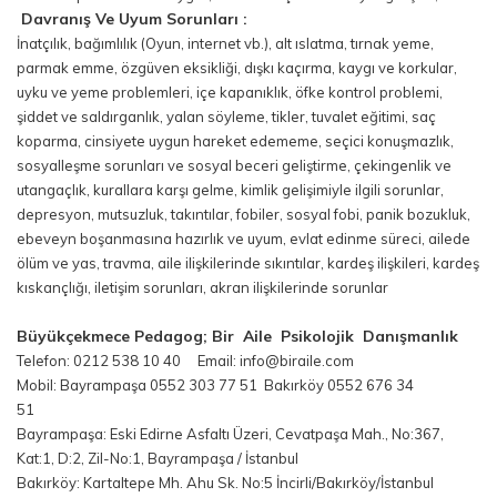
Davranış Ve Uyum Sorunları :
İnatçılık, bağımlılık (Oyun, internet vb.), alt ıslatma, tırnak yeme,
parmak emme, özgüven eksikliği, dışkı kaçırma, kaygı ve korkular,
uyku ve yeme problemleri, içe kapanıklık, öfke kontrol problemi,
şiddet ve saldırganlık, yalan söyleme, tikler, tuvalet eğitimi, saç
koparma, cinsiyete uygun hareket edememe, seçici konuşmazlık,
sosyalleşme sorunları ve sosyal beceri geliştirme, çekingenlik ve
utangaçlık, kurallara karşı gelme, kimlik gelişimiyle ilgili sorunlar,
depresyon, mutsuzluk, takıntılar, fobiler, sosyal fobi, panik bozukluk,
ebeveyn boşanmasına hazırlık ve uyum, evlat edinme süreci, ailede
ölüm ve yas, travma, aile ilişkilerinde sıkıntılar, kardeş ilişkileri, kardeş
kıskançlığı, iletişim sorunları, akran ilişkilerinde sorunlar
Büyükçekmece
Pedagog;
Bir Aile Psikolojik Danışmanlık
Telefon: 0212 538 10 40 Email: info@biraile.com
Mobil: Bayrampaşa 0552 303 77 51 Bakırköy 0552 676 34
51
Bayrampaşa: Eski Edirne Asfaltı Üzeri, Cevatpaşa Mah., No:367,
Kat:1, D:2, Zil-No:1, Bayrampaşa / İstanbul
Bakırköy: Kartaltepe Mh. Ahu Sk. No:5 İncirli/Bakırköy/İstanbul