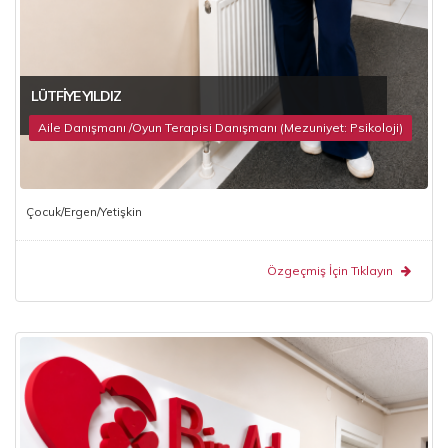
LÜTFIYE YILDIZ
Aile Danışmanı /Oyun Terapisi Danışmanı (Mezuniyet: Psikoloji)
Çocuk/Ergen/Yetişkin
Özgeçmiş İçin Tıklayın