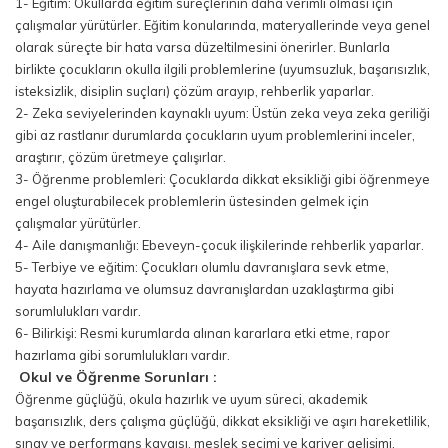
1- Eğitim: Okullarda eğitim süreçlerinin daha verimli olması için
çalışmalar yürütürler. Eğitim konularında, materyallerinde veya genel
olarak süreçte bir hata varsa düzeltilmesini önerirler. Bunlarla
birlikte çocukların okulla ilgili problemlerine (uyumsuzluk, başarısızlık,
isteksizlik, disiplin suçları) çözüm arayıp, rehberlik yaparlar.
2- Zeka seviyelerinden kaynaklı uyum: Üstün zeka veya zeka geriliği
gibi az rastlanır durumlarda çocukların uyum problemlerini inceler,
araştırır, çözüm üretmeye çalışırlar.
3- Öğrenme problemleri: Çocuklarda dikkat eksikliği gibi öğrenmeye
engel oluşturabilecek problemlerin üstesinden gelmek için
çalışmalar yürütürler.
4- Aile danışmanlığı: Ebeveyn-çocuk ilişkilerinde rehberlik yaparlar.
5- Terbiye ve eğitim: Çocukları olumlu davranışlara sevk etme,
hayata hazırlama ve olumsuz davranışlardan uzaklaştırma gibi
sorumlulukları vardır.
6- Bilirkişi: Resmi kurumlarda alınan kararlara etki etme, rapor
hazırlama gibi sorumlulukları vardır.
Okul ve Öğrenme Sorunları :
Öğrenme güçlüğü, okula hazırlık ve uyum süreci, akademik
başarısızlık, ders çalışma güçlüğü, dikkat eksikliği ve aşırı hareketlilik,
sınav ve performans kaygısı, meslek seçimi ve kariyer gelişimi,