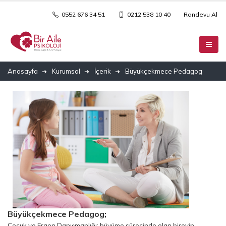
0552 676 34 51
0212 538 10 40
Randevu Al
Anasayfa
Kurumsal
İçerik
Büyükçekmece Pedagog
Büyükçekmece
Pedagog;
Çocuk ve Ergen Danışmanlığı; büyüme sürecinde olan bireyin