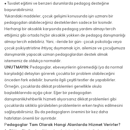
• Tuvalet eğitimi ve benzeri durumlarda pedagog desteğine
başvurabilirsiniz.
Yukarıdaki maddeler, çocuk gelişimi konusunda işin uzmanı bir
pedagogdan alabileceğiniz desteklerden sadece bir kısmıdır.
Herhangi bir aksaklık karşısında pedagog yardımı almayı tercih
ettiğimiz gibi ortada hiçbir aksaklık yokken de pedagog danışmanlığı
almayı tercih edebiliriz. Yani, -ileride bir gün- çocuk psikoloğu veya
çocuk psikiyatristine ihtiyaç duymamak için, ailemize ve çocuğumuza
danışmanlık yapacak uzman pedagoglardan destek almak
istememiz de oldukça normaldir.
UNUTMAYIN:
Pedagoglar, ebeveynlerin göremediği (ya da normal
karşıladığı) detayları görerek çocukta bir problem olabileceğini
önceden fark edebilir; bununla ilgili çeşitli testler de yapabilirler.
Örneğin, çocuklarda dikkat problemleri genellikle okula
başladıklarında açığa çıkar. Eğer bir pedagogdan
danışmanlık/rehberlik hizmeti alıyorsanız dikkat problemleri gibi
çocuklarda sıklıkla görülebilen problemlerin erken teşhis edilmesini
sağlayabilirsiniz. Bu da pedagogların önemini bir kez daha
hatırlatan önemli bir ayrıntıdır.
edagoglar Tam Olarak Hangi Alanlarda Hizmet Verirler?
P