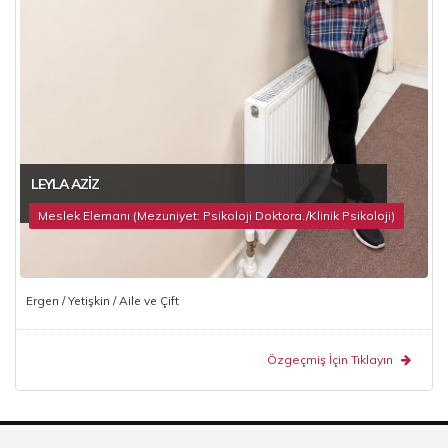
LEYLA AZIZ
Meslek Elemanı (Mezuniyet: Psikoloji Doktora./Klinik Psikoloji)
Ergen / Yetişkin / Aile ve Çift
Özgeçmiş İçin Tıklayın