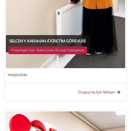
SELCEN Y. KARAHAN /ÖĞRETIM GÖREVLISI
Psikolojik Dan. Bilim Uzm./Cinsel Danışman
Yetişkin/Aile
Özgeçmiş İçin Tıklayın