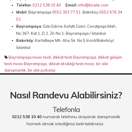
Telefon:
0212 538 10 40
Email:
info@biraile.com
Mobil:
Bayrampaşa
0552 303 77 51
Bakırköy
0552 676 34
51
Bayrampaşa:
Eski Edirne Asfaltı Üzeri, Cevatpaşa Mah.,
No:367, Kat:1, D:2, Zil-No:1, Bayrampaşa / İstanbul
Bakırköy:
Kartaltepe Mh. Ahu Sk. No:5 İncirli/Bakırköy/
İstanbul
Bayrampaşa moxo testi
,
dikkat testi Bayrampaşa
,
dikkat gelişim
testi moxo Bayrampaşa
,
dikkat eksikliği testi moxo
,
bir aile
danışmanlık
,
bir aile psikoloji
Nasıl Randevu Alabilirsiniz?
Telefonla
0212 538 10 40
numaralı telefonu arayarak danışmanlık
hizmeti almak istediğinizi belirtebilirsiniz.