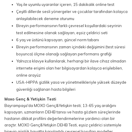
Yaş ile uyumlu uyaranlar içeren, 15 dakikalık online test
Çeşitli dillerde sesli yönergeler ve çocuklar tarafından kolayca
anlaşılabilecek deneme oturumu
Bireyin performansının farklı çevresel koşullardaki seyrinin
test edilmesine olanak sağlayan, eşsiz çeldirici seti
6 yaş ve üstünü kapsayan, güncel norm tabanı
Bireyin performansının zaman içindeki değişimini (test süresi
boyunca) ölçme olanağı sağlayan performans grafiği
Yalnızca klavye kullanılarak, herhangi bir ilave cihaz olmadan
internete erişimi olan her bilgisayardan kolayca erişilebilen,
online arayüz
USA-HIPPA gizlilik yasa ve yönetmelikleriyle yüksek düzeyde
güvenliği sağlanan hasta bilgileri
Moxo Genç & Yetişkin Testi
Bayrampaşa'da MOXO Genç&Yetişkin testi; 13-65 yaş aralığını
kapsayan, uzmanların DEHB tanısı ve hasta gözlem süreçlerinde
hastanın dikkat profilini değerlendirmelerine yardımcı olan bir
araçtır. MOXO Genç&Yetişkin DEHB Testi, eşsiz çeldirici sistemiyle
bireyin günlük hayatta karşılaştığı çevresel koşulları modeller.