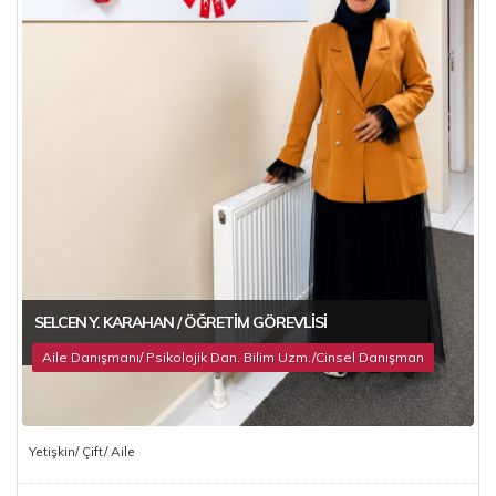
SELCEN Y. KARAHAN / ÖĞRETIM GÖREVLISI
Aile Danışmanı/ Psikolojik Dan. Bilim Uzm./Cinsel Danışman
Yetişkin/ Çift/ Aile