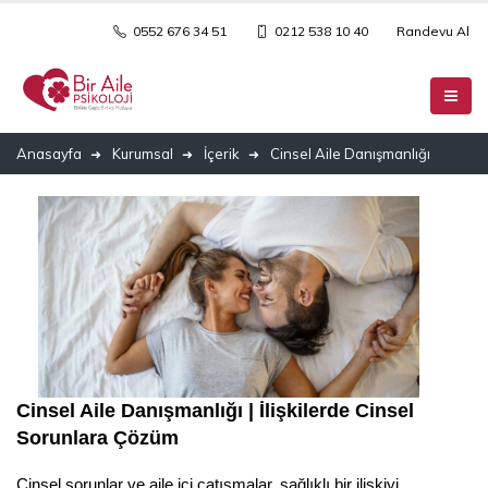
0552 676 34 51
0212 538 10 40
Randevu Al
Anasayfa
Kurumsal
İçerik
Cinsel Aile Danışmanlığı
Cinsel Aile Danışmanlığı | İlişkilerde Cinsel 
Sorunlara Çözüm
Cinsel sorunlar ve aile içi çatışmalar, sağlıklı bir ilişkiyi 