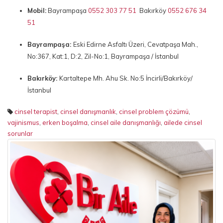
Mobil:
Bayrampaşa
0552 303 77 51
Bakırköy
0552 676 34
51
Bayrampaşa:
Eski Edirne Asfaltı Üzeri, Cevatpaşa Mah.,
No:367, Kat:1, D:2, Zil-No:1, Bayrampaşa / İstanbul
Bakırköy:
Kartaltepe Mh. Ahu Sk. No:5 İncirli/Bakırköy/
İstanbul
cinsel terapist
,
cinsel danışmanlık
,
cinsel problem çözümü
,
vajinismus
,
erken boşalma
,
cinsel aile danışmanlığı
,
ailede cinsel
sorunlar