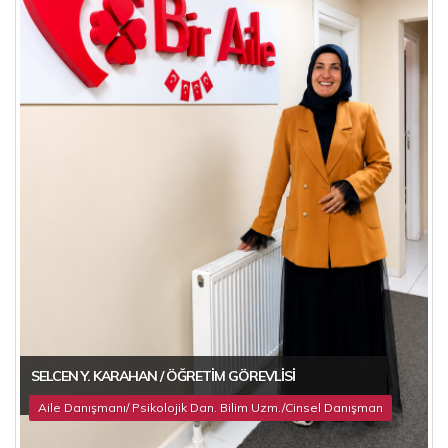
SELCEN Y. KARAHAN / ÖĞRETIM GÖREVLISI
Aile Danışmanı/ Psikolojik Dan. Bilim Uzm./Cinsel Danışman