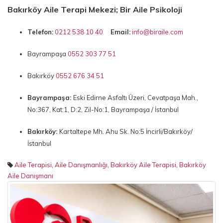
Bakırköy Aile Terapi Mekezi; Bir Aile Psikoloji
Telefon:
0212 538 10 40
Email:
info@biraile.com
Bayrampaşa
0552 303 77 51
Bakırköy
0552 676 34 51
Bayrampaşa:
Eski Edirne Asfaltı Üzeri, Cevatpaşa Mah.,
No:367, Kat:1, D:2, Zil-No:1, Bayrampaşa / İstanbul
Bakırköy:
Kartaltepe Mh. Ahu Sk. No:5 İncirli/Bakırköy/
İstanbul
Aile Terapisi
,
Aile Danışmanlığı
,
Bakırköy Aile Terapisi
,
Bakırköy
Aile Danışmanı