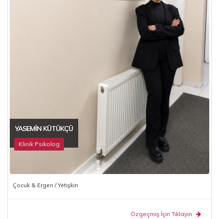
YASEMIN KÜTÜKÇÜ
Klinik Psikolog
Çocuk & Ergen / Yetişkin
Özgeçmiş İçin Tıklayın