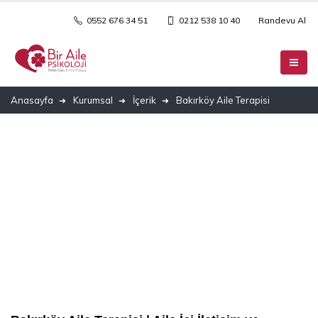
0552 676 34 51
0212 538 10 40
Randevu Al
Anasayfa
Kurumsal
İçerik
Bakırköy Aile Terapisi