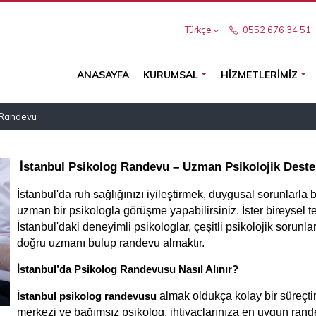
Türkçe
0552 676 34 51
ANASAYFA
KURUMSAL
HIZMETLERIMIZ
g Randevu
İstanbul Psikolog Randevu – Uzman Psikolojik Dest
İstanbul'da ruh sağlığınızı iyileştirmek, duygusal sorunlarla 
uzman bir psikologla görüşme yapabilirsiniz. İster bireysel tera
İstanbul'daki deneyimli psikologlar, çeşitli psikolojik sorunla
doğru uzmanı bulup randevu almaktır.
İstanbul’da Psikolog Randevusu Nasıl Alınır?
 almak oldukça kolay bir süreçtir
İstanbul psikolog randevusu
merkezi ve bağımsız psikolog, ihtiyaçlarınıza en uygun rand