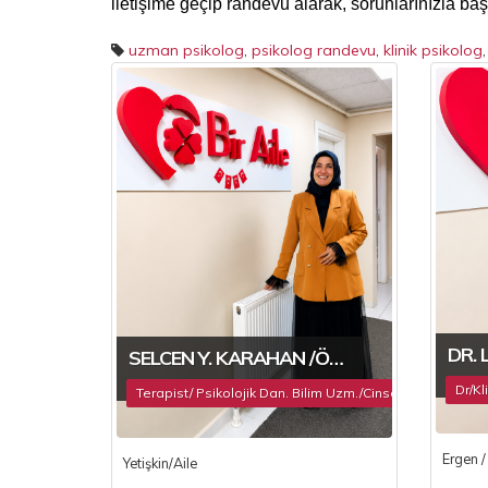
iletişime geçip randevu alarak, sorunlarınızla ba
uzman psikolog
,
psikolog randevu
,
klinik psikolog
DR. 
SELCEN Y. KARAHAN /ÖĞRETIM GÖREVLISI
Dr/Kl
Terapist/ Psikolojik Dan. Bilim Uzm./Cinsel Terapist
Ergen / 
Yetişkin/Aile