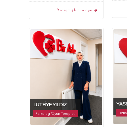
Özgeçmiş İçin Tıklayın
YASE
LÜTFIYE YILDIZ
Uzman
Psikolog /Oyun Terapisti