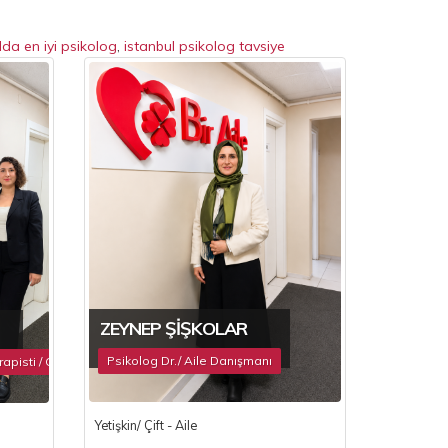
lda en iyi psikolog
,
istanbul psikolog tavsiye
ZEYNEP ŞIŞKOLAR
Psikolog Dr./ Aile Danışmanı
apisti / Oyun Terapisti
Yetişkin/ Çift - Aile