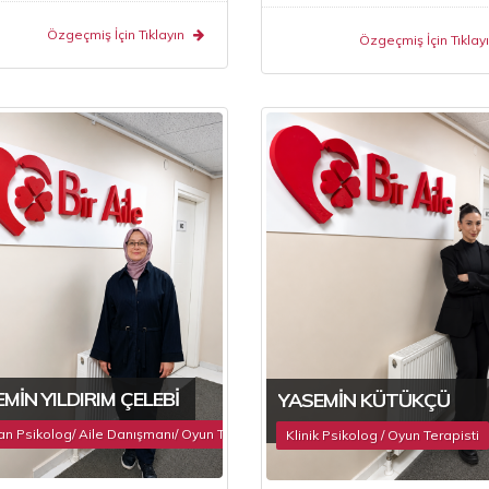
Özgeçmiş İçin Tıklayın
Özgeçmiş İçin Tıklayı
MIN YILDIRIM ÇELEBI
YASEMIN KÜTÜKÇÜ
 Psikolog/ Aile Danışmanı/ Oyun Terapisti
Klinik Psikolog / Oyun Terapisti