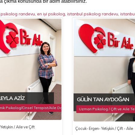
şa çıkma konusunda bir adım atabilirsiniz.
,
psikolog randevu
,
en iyi psikolog
,
istanbul psikolog randevu
,
istanbu
LEYLA AZIZ
GÜLIN TAN AYDOĞAN
inik Psikolog/Cinsel Terapist/Aile Danışmanı
Uzman Psikolog / Çift ve Aile Ter
Yetişkin / Aile ve Çift
Çocuk- Ergen- Yetişkin / Çift - Aile