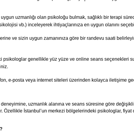
 uygun uzmanlığı olan psikoloğu bulmak, sağlıklı bir terapi süreci
sikolojisi vb.) inceleyerek ihtiyaçlarınıza en uygun olanını seçebil
erine ve sizin uygun zamanınıza göre bir randevu saati belirleyi
aki psikologlar genellikle yüz yüze ve online seans seçenekleri
iniz.
efon, e-posta veya internet siteleri üzerinden kolayca iletişime g
n deneyimine, uzmanlık alanına ve seans süresine göre değişiklik
. Özellikle İstanbul’un merkezi bölgelerindeki psikologlar, fiyat 
ı?