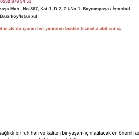
0552 676 34 51
paşa Mah., No:367, Kat:1, D:2, Zil-No:1, Bayrampaşa / İstanbul
/Bakırköy/İstanbul
timizle dünyanın her yerinden bizden hizmet alabilirsiniz.
ğlıklı bir ruh hali ve kaliteli bir yaşam için atılacak en önemli ad