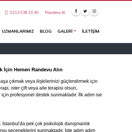
0212 538 10 40
Randevu Al
UZMANLARIMIZ
BLOG
GALERI
İLETIŞIM
ek İçin Hemen Randevu Alın
başa çıkmak veya ilişkilerinizi güçlendirmek için 
pi, ister çift veya aile terapisi olsun, 
r için profesyonel destek sunmaktadır. İlk adım ise 
. İstanbul'da pek çok psikolojik danışmanlık 
evu seçeneklerini sunmaktadır. İşte adım adım 