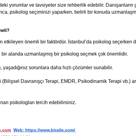
teki yorumlar ve tavsiyeler size rehberlik edebilir. Danışanların g
yrıca, psikolog seçiminizi yaparken, belirli bir konuda uzmanlaşmı
meli?
n etkileyen önemli bir faktördür. İstanbul’da psikolog seçerken d
 bir alanda uzmanlaşmış bir psikolog seçmek çok önemlidir.
, yaşadığınız sorunlara daha hızlı çözümler sunabilir.
ri (Bilişsel Davranışçı Terapi, EMDR, Psikodinamik Terapi vb.) 
an psikologları tercih edebilirsiniz.
e.com
Web: https://www.biraile.com/ 