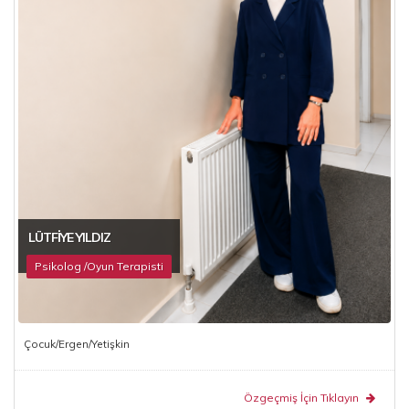
LÜTFIYE YILDIZ
Psikolog /Oyun Terapisti
Çocuk/Ergen/Yetişkin
Özgeçmiş İçin Tıklayın