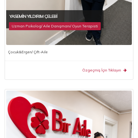
YASEMIN YILDIRIM ÇELEBI
Uzman Psikolog/ Aile Danışmanı/ Oyun Terapisti
Çocuk&Ergen/ Çift-Aile
Özgeçmiş İçin Tıklayın