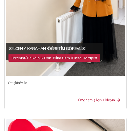
SELCEN Y. KARAHAN /ÖĞRETIM GÖREVLISI
Terapist/ Psikolojik Dan. Bilim Uzm./Cinsel Terapist
Yetişkin/Aile
Özgeçmiş İçin Tıklayın