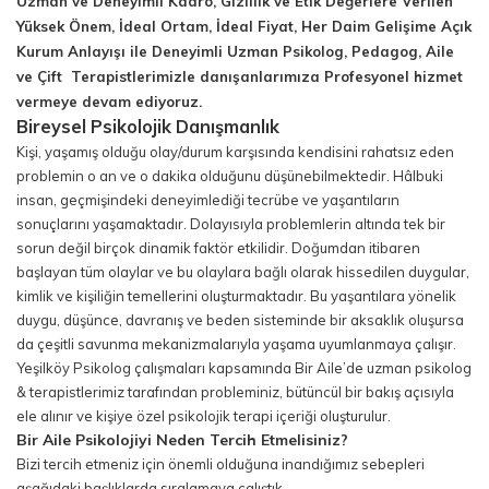
Uzman ve Deneyimli Kadro, Gizlilik ve Etik Değerlere Verilen
Yüksek Önem, İdeal Ortam, İdeal Fiyat, Her Daim Gelişime Açık
Kurum Anlayışı ile Deneyimli Uzman Psikolog, Pedagog, Aile
ve Çift Terapistlerimizle danışanlarımıza Profesyonel hizmet
vermeye devam ediyoruz.
Bireysel Psikolojik Danışmanlık
Kişi, yaşamış olduğu olay/durum karşısında kendisini rahatsız eden
problemin o an ve o dakika olduğunu düşünebilmektedir. Hâlbuki
insan, geçmişindeki deneyimlediği tecrübe ve yaşantıların
sonuçlarını yaşamaktadır. Dolayısıyla problemlerin altında tek bir
sorun değil birçok dinamik faktör etkilidir. Doğumdan itibaren
başlayan tüm olaylar ve bu olaylara bağlı olarak hissedilen duygular,
kimlik ve kişiliğin temellerini oluşturmaktadır. Bu yaşantılara yönelik
duygu, düşünce, davranış ve beden sisteminde bir aksaklık oluşursa
da çeşitli savunma mekanizmalarıyla yaşama uyumlanmaya çalışır.
Yeşilköy Psikolog çalışmaları kapsamında Bir Aile’de uzman psikolog
& terapistlerimiz tarafından probleminiz, bütüncül bir bakış açısıyla
ele alınır ve kişiye özel psikolojik terapi içeriği oluşturulur.
Bir Aile Psikolojiyi Neden Tercih Etmelisiniz?
Bizi tercih etmeniz için önemli olduğuna inandığımız sebepleri
aşağıdaki başlıklarda sıralamaya çalıştık.