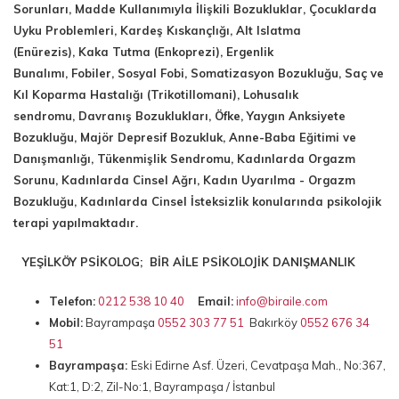
Sorunları, Madde Kullanımıyla İlişkili Bozukluklar, Çocuklarda
Uyku Problemleri, Kardeş Kıskançlığı, Alt Islatma
(Enürezis), Kaka Tutma (Enkoprezi), Ergenlik
Bunalımı, Fobiler, Sosyal Fobi, Somatizasyon Bozukluğu, Saç ve
Kıl Koparma Hastalığı (Trikotillomani), Lohusalık
sendromu, Davranış Bozuklukları, Öfke, Yaygın Anksiyete
Bozukluğu, Majör Depresif Bozukluk, Anne-Baba Eğitimi ve
Danışmanlığı, Tükenmişlik Sendromu, Kadınlarda Orgazm
Sorunu, Kadınlarda Cinsel Ağrı, Kadın Uyarılma - Orgazm
Bozukluğu, Kadınlarda Cinsel İsteksizlik konularında psikolojik
terapi yapılmaktadır.
YEŞİLKÖY PSİKOLOG; BİR AİLE PSİKOLOJİK DANIŞMANLIK
Telefon:
0212 538 10 40
Email:
info@biraile.com
Mobil:
Bayrampaşa
0552 303 77 51
Bakırköy
0552 676 34
51
Bayrampaşa:
Eski Edirne Asf. Üzeri, Cevatpaşa Mah., No:367,
Kat:1, D:2, Zil-No:1, Bayrampaşa / İstanbul