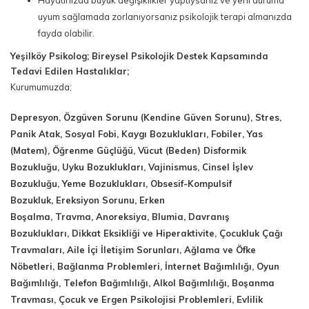
Hayatınızda büyük değişiklikler yaptıysanız ve yeni duruma
uyum sağlamada zorlanıyorsanız psikolojik terapi almanızda
fayda olabilir.
Yeşilköy Psikolog; Bireysel Psikolojik Destek Kapsamında
Tedavi Edilen Hastalıklar;
Kurumumuzda;
Depresyon, Özgüven Sorunu (Kendine Güven Sorunu), Stres,
Panik Atak, Sosyal Fobi, Kaygı Bozuklukları, Fobiler, Yas
(Matem), Öğrenme Güçlüğü, Vücut (Beden) Disformik
Bozukluğu, Uyku Bozuklukları, Vajinismus, Cinsel İşlev
Bozukluğu, Yeme Bozuklukları, Obsesif-Kompulsif
Bozukluk, Ereksiyon Sorunu, Erken
Boşalma, Travma, Anoreksiya, Blumia, Davranış
Bozuklukları, Dikkat Eksikliği ve Hiperaktivite, Çocukluk Çağı
Travmaları, Aile İçi İletişim Sorunları, Ağlama ve Öfke
Nöbetleri, Bağlanma Problemleri, İnternet Bağımlılığı, Oyun
Bağımlılığı, Telefon Bağımlılığı, Alkol Bağımlılığı, Boşanma
Travması, Çocuk ve Ergen Psikolojisi Problemleri, Evlilik