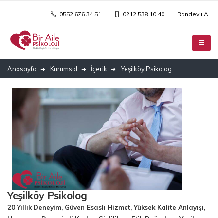
0552 676 34 51
0212 538 10 40
Randevu Al
Anasayfa
Kurumsal
İçerik
Yeşilköy Psikolog
Yeşilköy Psikolog
20 Yıllık Deneyim, Güven Esaslı Hizmet, Yüksek Kalite Anlayışı,