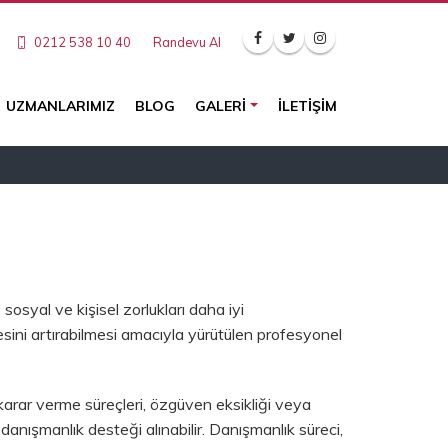
0212 538 10 40
Randevu Al
UZMANLARIMIZ
BLOG
GALERI
İLETIŞIM
sosyal ve kişisel zorlukları daha iyi
esini artırabilmesi amacıyla yürütülen profesyonel
 karar verme süreçleri, özgüven eksikliği veya
anışmanlık desteği alınabilir. Danışmanlık süreci,