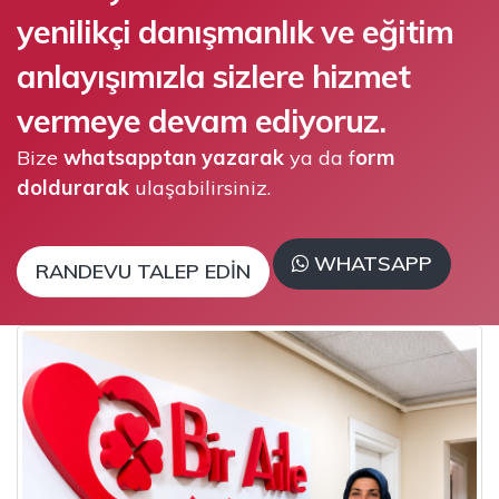
yenilikçi danışmanlık ve eğitim
anlayışımızla sizlere hizmet
vermeye devam ediyoruz.
Bize
whatsapptan yazarak
ya da f
orm
doldurarak
ulaşabilirsiniz.
WHATSAPP
RANDEVU TALEP EDIN