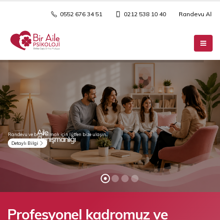
0552 676 34 51
0212 538 10 40
Randevu Al
Çift Danışmanlığı
Profesyonel kadromuz ve