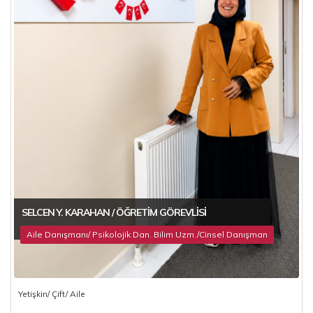
SELCEN Y. KARAHAN / ÖĞRETIM GÖREVLISI
Aile Danışmanı/ Psikolojik Dan. Bilim Uzm./Cinsel Danışman
Yetişkin/ Çift/ Aile