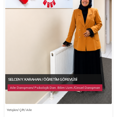
SELCEN Y. KARAHAN / ÖĞRETIM GÖREVLISI
Aile Danışmanı/ Psikolojik Dan. Bilim Uzm./Cinsel Danışman
Yetişkin/ Çift/ Aile